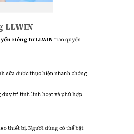
ng LLWIN
yền riêng tư LLWIN
trao quyền
hỉnh sửa được thực hiện nhanh chóng
 duy trì tính linh hoạt và phù hợp
eo thiết bị. Người dùng có thể bật