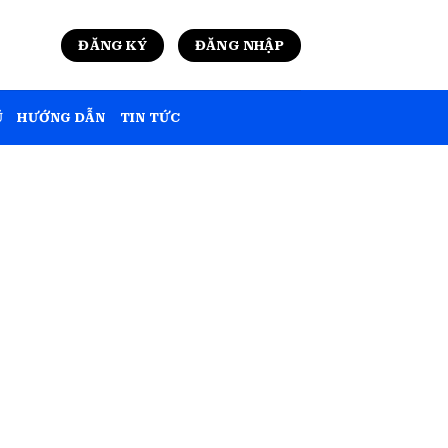
ĐĂNG KÝ
ĐĂNG NHẬP
Ũ
HƯỚNG DẪN
TIN TỨC