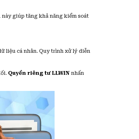
n này giúp tăng khả năng kiểm soát
 liệu cá nhân. Quy trình xử lý diễn
đối.
Quyền riêng tư LLWIN
nhấn