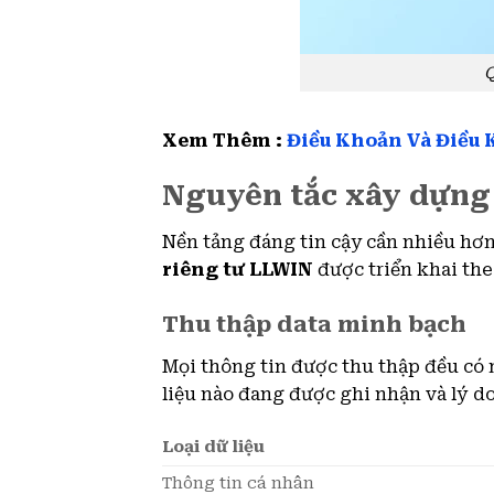
Q
Xem Thêm :
Điều Khoản Và Điều 
Nguyên tắc xây dựng
Nền tảng đáng tin cậy cần nhiều hơn 
riêng tư LLWIN
được triển khai the
Thu thập data minh bạch
Mọi thông tin được thu thập đều có 
liệu nào đang được ghi nhận và lý do
Loại dữ liệu
Thông tin cá nhân