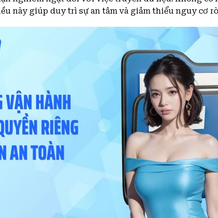
u này giúp duy trì sự an tâm và giảm thiểu nguy cơ rò 