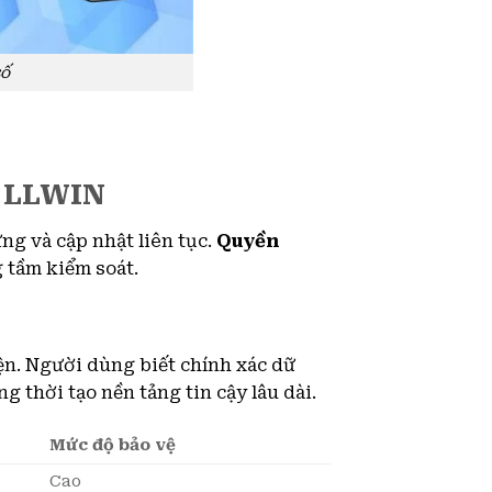
số
ư LLWIN
ng và cập nhật liên tục.
Quyền
 tầm kiểm soát.
ện. Người dùng biết chính xác dữ
 thời tạo nền tảng tin cậy lâu dài.
Mức độ bảo vệ
Cao