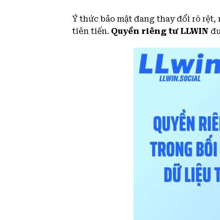
Ý thức bảo mật đang thay đổi rõ rệt,
tiên tiến.
Quyền riêng tư LLWIN
đư