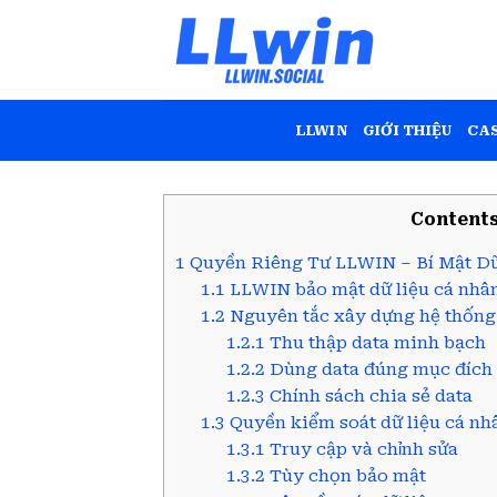
Skip
to
content
LLWIN
GIỚI THIỆU
CA
Content
1
Quyền Riêng Tư LLWIN – Bí Mật Dữ
1.1
LLWIN bảo mật dữ liệu cá nhân
1.2
Nguyên tắc xây dựng hệ thống
1.2.1
Thu thập data minh bạch
1.2.2
Dùng data đúng mục đích
1.2.3
Chính sách chia sẻ data
1.3
Quyền kiểm soát dữ liệu cá n
1.3.1
Truy cập và chỉnh sửa
1.3.2
Tùy chọn bảo mật