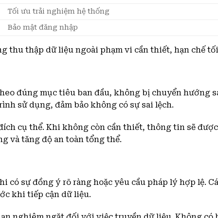
Tối ưu trải nghiệm hệ thống
Bảo mật đăng nhập
hu thập dữ liệu ngoài phạm vi cần thiết, hạn chế tối 
ý theo đúng mục tiêu ban đầu, không bị chuyển hướng s
rình sử dụng, đảm bảo không có sự sai lệch.
ích cụ thể. Khi không còn cần thiết, thông tin sẽ được
g và tăng độ an toàn tổng thể.
hi có sự đồng ý rõ ràng hoặc yêu cầu pháp lý hợp lệ. C
c khi tiếp cận dữ liệu.
hạn nghiêm ngặt đối với việc truyền dữ liệu. Không có