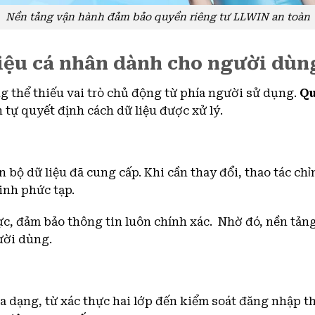
Nền tảng vận hành đảm bảo quyền riêng tư LLWIN an toàn
liệu cá nhân dành cho người dù
 thể thiếu vai trò chủ động từ phía người sử dụng.
Qu
 tự quyết định cách dữ liệu được xử lý.
 bộ dữ liệu đã cung cấp. Khi cần thay đổi, thao tác c
nh phức tạp.
c, đảm bảo thông tin luôn chính xác. Nhờ đó, nền tảng
ười dùng.
đa dạng, từ xác thực hai lớp đến kiểm soát đăng nhập th