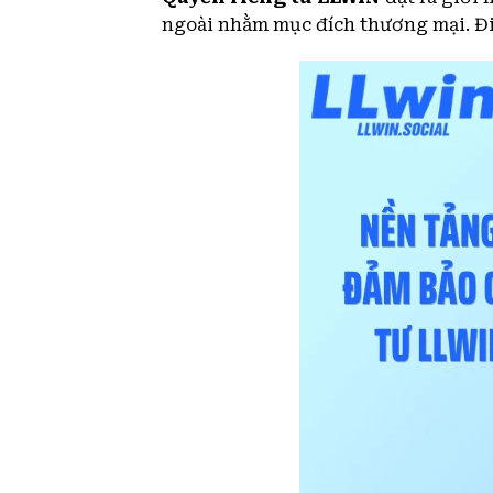
ngoài nhằm mục đích thương mại. Điề