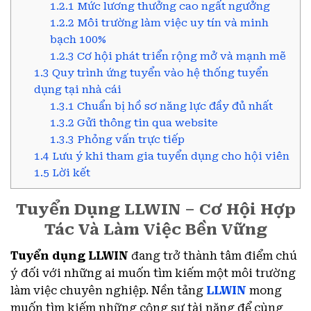
1.2.1
Mức lương thưởng cao ngất ngưởng
1.2.2
Môi trường làm việc uy tín và minh
bạch 100%
1.2.3
Cơ hội phát triển rộng mở và mạnh mẽ
1.3
Quy trình ứng tuyển vào hệ thống tuyển
dụng tại nhà cái
1.3.1
Chuẩn bị hồ sơ năng lực đầy đủ nhất
1.3.2
Gửi thông tin qua website
1.3.3
Phỏng vấn trực tiếp
1.4
Lưu ý khi tham gia tuyển dụng cho hội viên
1.5
Lời kết
Tuyển Dụng LLWIN – Cơ Hội Hợp
Tác Và Làm Việc Bền Vững
Tuyển dụng LLWIN
đang trở thành tâm điểm chú
ý đối với những ai muốn tìm kiếm một môi trường
làm việc chuyên nghiệp. Nền tảng
LLWIN
mong
muốn tìm kiếm những cộng sự tài năng để cùng