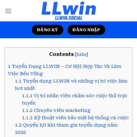
Skip
to
content
ĐĂNG KÝ
ĐĂNG NHẬP
Contents
[
hide
]
1
Tuyển Dụng LLWIN – Cơ Hội Hợp Tác Và Làm
Việc Bền Vững
1.1
Tuyển dụng LLWIN và những vị trí việc làm
hot nhất
1.1.1
Vị trí nhân viên chăm sóc cược thủ trực
tuyến
1.1.2
Chuyên viên marketing
1.1.3
Kỹ thuật viên bảo mật hệ thống cá cược
1.2
Quyền lợi khi tham gia tuyển dụng năm
2026