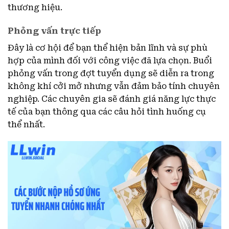
thương hiệu.
Phỏng vấn trực tiếp
Đây là cơ hội để bạn thể hiện bản lĩnh và sự phù
hợp của mình đối với công việc đã lựa chọn. Buổi
phỏng vấn trong đợt tuyển dụng sẽ diễn ra trong
không khí cởi mở nhưng vẫn đảm bảo tính chuyên
nghiệp. Các chuyên gia sẽ đánh giá năng lực thực
tế của bạn thông qua các câu hỏi tình huống cụ
thể nhất.