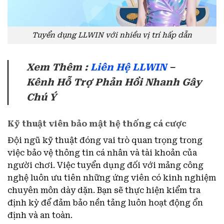
Tuyển dụng LLWIN với nhiều vị trí hấp dẫn
Xem Thêm :
Liên Hệ LLWIN
–
Kênh Hỗ Trợ Phản Hồi Nhanh Gây
Chú Ý
Kỹ thuật viên bảo mật hệ thống cá cược
Đội ngũ kỹ thuật đóng vai trò quan trọng trong
việc bảo vệ thông tin cá nhân và tài khoản của
người chơi. Việc tuyển dụng đối với mảng công
nghệ luôn ưu tiên những ứng viên có kinh nghiệm
chuyên môn dày dặn. Bạn sẽ thực hiện kiểm tra
định kỳ để đảm bảo nền tảng luôn hoạt động ổn
định và an toàn.