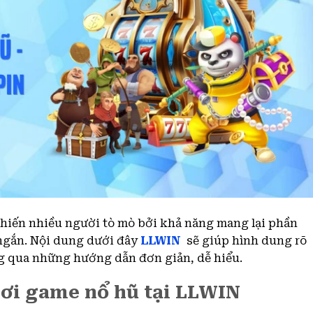
hiến nhiều người tò mò bởi khả năng mang lại phần
 ngắn. Nội dung dưới đây
LLWIN
sẽ giúp hình dung rõ
ng qua những hướng dẫn đơn giản, dễ hiểu.
ơi game nổ hũ tại LLWIN