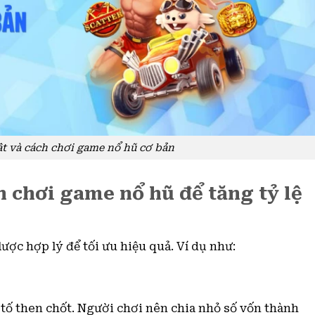
uật và cách chơi game nổ hũ cơ bản
 chơi game nổ hũ để tăng tỷ lệ
ược hợp lý để tối ưu hiệu quả. Ví dụ như:
 tố then chốt. Người chơi nên chia nhỏ số vốn thành