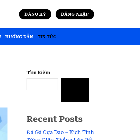
ĐĂNG KÝ
ĐĂNG NHẬP
Ũ
HƯỚNG DẪN
TIN TỨC
Tìm kiếm
TÌM
KIẾM
Recent Posts
Đá Gà Cựa Dao – Kịch Tính