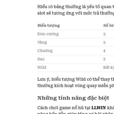
Hiểu rõ bảng thưởng là yếu tố quan 
slot sẽ tương ứng với mức trả thưởn
Biểu tượng
Số l
Kim cương
5
Vàng
5
Chuông
4
Sao
3
Wild
Bất k
Lưu ý, biểu tượng Wild có thể thay t
thường kích hoạt vòng quay miễn p
Những tính năng đặc biệt
Cách chơi game nổ hũ tại
LLWIN
khô