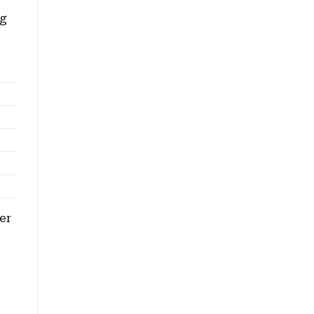
ng
er