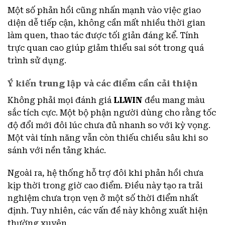
Một số phản hồi cũng nhấn mạnh vào việc giao
diện dễ tiếp cận, không cần mất nhiều thời gian
làm quen, thao tác được tối giản đáng kể. Tính
trực quan cao giúp giảm thiểu sai sót trong quá
trình sử dụng.
Ý kiến trung lập và các điểm cần cải thiện
Không phải mọi đánh giá
LLWIN
đều mang màu
sắc tích cực. Một bộ phận người dùng cho rằng tốc
độ đổi mới đôi lúc chưa đủ nhanh so với kỳ vọng.
Một vài tính năng vẫn còn thiếu chiều sâu khi so
sánh với nền tảng khác.
Ngoài ra, hệ thống hỗ trợ đôi khi phản hồi chưa
kịp thời trong giờ cao điểm. Điều này tạo ra trải
nghiệm chưa trọn vẹn ở một số thời điểm nhất
định. Tuy nhiên, các vấn đề này không xuất hiện
thường xuyên.