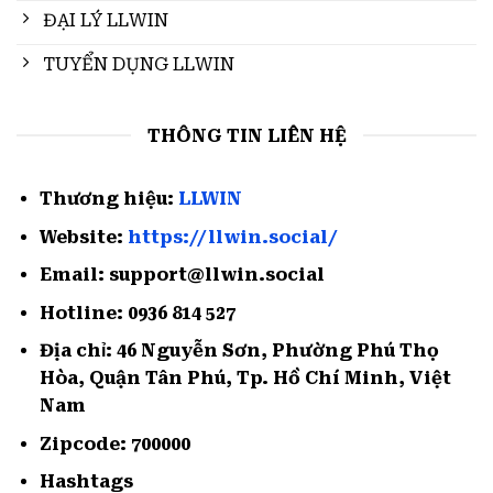
ĐẠI LÝ LLWIN
TUYỂN DỤNG LLWIN
THÔNG TIN LIÊN HỆ
Thương hiệu:
LLWIN
Website:
https://llwin.social/
Email:
support@llwin.social
Hotline: 0936 814 527
Địa chỉ: 46 Nguyễn Sơn, Phường Phú Thọ
Hòa, Quận Tân Phú, Tp. Hồ Chí Minh, Việt
Nam
Zipcode: 700000
Hashtags