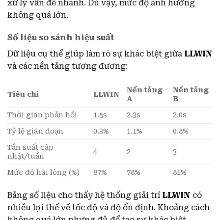
xử lý vấn đề nhanh. Dù vậy, mức độ ảnh hưởng
không quá lớn.
Số liệu so sánh hiệu suất
Dữ liệu cụ thể giúp làm rõ sự khác biệt giữa
LLWIN
và các nền tảng tương đương:
Nền tảng
Nền tảng
Tiêu chí
LLWIN
A
B
Thời gian phản hồi
1.5s
2.3s
2.0s
Tỷ lệ gián đoạn
0.3%
1.1%
0.8%
Tần suất cập
4
2
3
nhật/tuần
Mức độ hài lòng (%)
87%
78%
81%
Bảng số liệu cho thấy hệ thống giải trí
LLWIN
có
nhiều lợi thế về tốc độ và độ ổn định. Khoảng cách
không quá lớn nhưng đủ để tạo sự khác biệt.