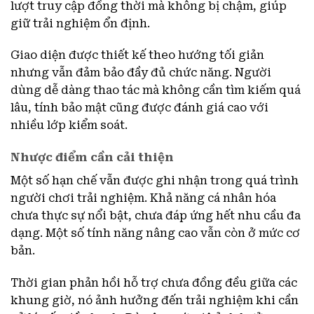
lượt truy cập đồng thời mà không bị chậm, giúp
giữ trải nghiệm ổn định.
Giao diện được thiết kế theo hướng tối giản
nhưng vẫn đảm bảo đầy đủ chức năng. Người
dùng dễ dàng thao tác mà không cần tìm kiếm quá
lâu, tính bảo mật cũng được đánh giá cao với
nhiều lớp kiểm soát.
Nhược điểm cần cải thiện
Một số hạn chế vẫn được ghi nhận trong quá trình
người chơi trải nghiệm. Khả năng cá nhân hóa
chưa thực sự nổi bật, chưa đáp ứng hết nhu cầu đa
dạng. Một số tính năng nâng cao vẫn còn ở mức cơ
bản.
Thời gian phản hồi hỗ trợ chưa đồng đều giữa các
khung giờ, nó ảnh hưởng đến trải nghiệm khi cần