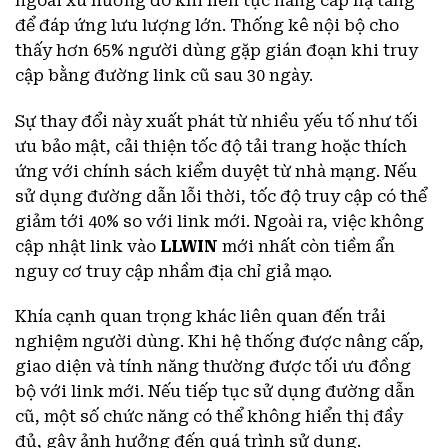
ngoài xu hướng đó khi liên tục nâng cấp hạ tầng
để đáp ứng lưu lượng lớn. Thống kê nội bộ cho
thấy hơn 65% người dùng gặp gián đoạn khi truy
cập bằng đường link cũ sau 30 ngày.
Sự thay đổi này xuất phát từ nhiều yếu tố như tối
ưu bảo mật, cải thiện tốc độ tải trang hoặc thích
ứng với chính sách kiểm duyệt từ nhà mạng. Nếu
sử dụng đường dẫn lỗi thời, tốc độ truy cập có thể
giảm tới 40% so với link mới. Ngoài ra, việc không
cập nhật link vào
LLWIN
mới nhất còn tiềm ẩn
nguy cơ truy cập nhầm địa chỉ giả mạo.
Khía cạnh quan trọng khác liên quan đến trải
nghiệm người dùng. Khi hệ thống được nâng cấp,
giao diện và tính năng thường được tối ưu đồng
bộ với link mới. Nếu tiếp tục sử dụng đường dẫn
cũ, một số chức năng có thể không hiển thị đầy
đủ, gây ảnh hưởng đến quá trình sử dụng.