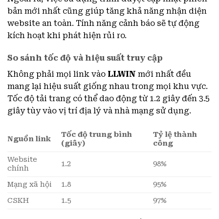
bản mới nhất cũng giúp tăng khả năng nhận diện
website an toàn. Tính năng cảnh báo sẽ tự động
kích hoạt khi phát hiện rủi ro.
So sánh tốc độ và hiệu suất truy cập
Không phải mọi link vào
LLWIN
mới nhất đều
mang lại hiệu suất giống nhau trong mọi khu vực.
Tốc độ tải trang có thể dao động từ 1.2 giây đến 3.5
giây tùy vào vị trí địa lý và nhà mạng sử dụng.
Tốc độ trung bình
Tỷ lệ thành
Nguồn link
(giây)
công
Website
1.2
98%
chính
Mạng xã hội
1.8
95%
CSKH
1.5
97%