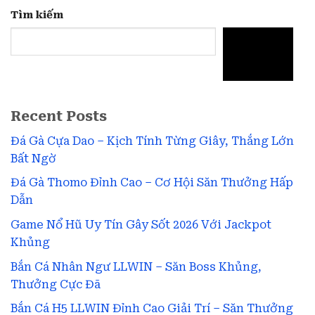
Tìm kiếm
TÌM
KIẾM
Recent Posts
Đá Gà Cựa Dao – Kịch Tính Từng Giây, Thắng Lớn
Bất Ngờ
Đá Gà Thomo Đỉnh Cao – Cơ Hội Săn Thưởng Hấp
Dẫn
Game Nổ Hũ Uy Tín Gây Sốt 2026 Với Jackpot
Khủng
Bắn Cá Nhân Ngư LLWIN – Săn Boss Khủng,
Thưởng Cực Đã
Bắn Cá H5 LLWIN Đỉnh Cao Giải Trí – Săn Thưởng