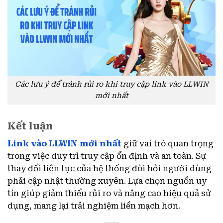
Các lưu ý để tránh rủi ro khi truy cập link vào LLWIN
mới nhất
Kết luận
Link vào LLWIN mới nhất
giữ vai trò quan trọng
trong việc duy trì truy cập ổn định và an toàn. Sự
thay đổi liên tục của hệ thống đòi hỏi người dùng
phải cập nhật thường xuyên. Lựa chọn nguồn uy
tín giúp giảm thiểu rủi ro và nâng cao hiệu quả sử
dụng, mang lại trải nghiệm liền mạch hơn.